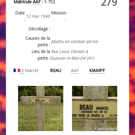
279
Matricule
AAF
:
Y-752
Date
Mission
12 mai 1940
:
:
Décollage :
Causes de la
Abattu en combat aérien
perte :
Lieu de la
Rue Louis Chevais à
perte :
Ouzouer-le-Marché (41)
Lt
Marcel
BEAU
AAF
KIA
MPF