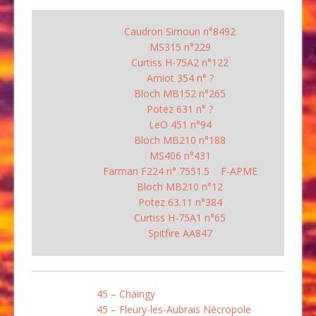
Caudron Simoun n°8492
MS315 n°229
Curtiss H-75A2 n°122
Amiot 354 n° ?
Bloch MB152 n°265
Potez 631 n° ?
LeO 451 n°94
Bloch MB210 n°188
MS406 n°431
Farman F224 n° 7551.5 F-APME
Bloch MB210 n°12
Potez 63.11 n°384
Curtiss H-75A1 n°65
Spitfire AA847
45 – Chaingy
45 – Fleury-les-Aubrais Nécropole