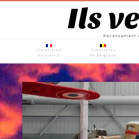
Ils v
Recensement d
Cimetières
Cimetières
en France
en Belgique