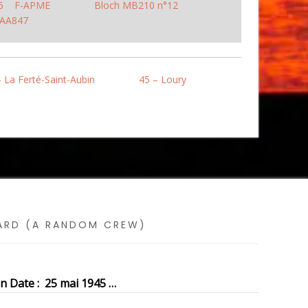
1.5 F-APME
Bloch MB210 n°12
e AA847
– La Ferté-Saint-Aubin
45 – Loury
SARD (A RANDOM CREW)
n Date : 25 mai 1945 …