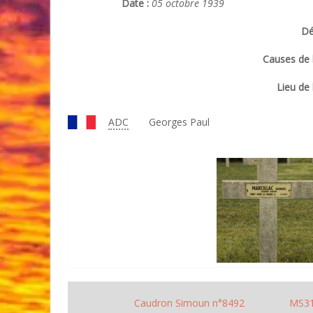
Date :
05 octobre 1939
Dé
Causes de l
Lieu de 
ADC
Georges Paul
Caudron Simoun n°8492
MS31