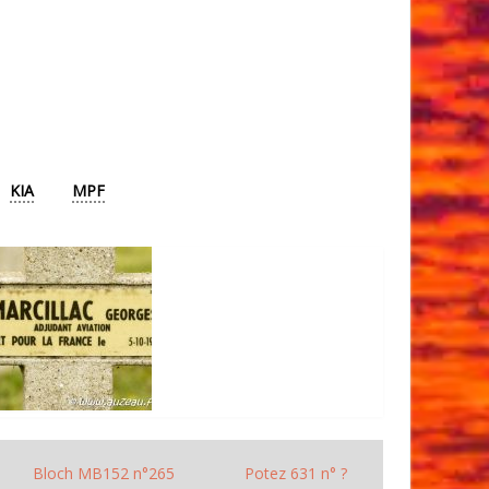
KIA
MPF
Bloch MB152 n°265
Potez 631 n° ?