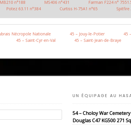
 MB210 n°188
MS406 n°431
Farman F224 n° 755
Potez 63.11 n°384
Curtiss H-75A1 n°65
Spitfir
Aubrais Nécropole Nationale
45 – Jouy-le-Potier
45 
45 – Saint-Cyr-en-Val
45 – Saint-Jean-de-Braye
UN ÉQUIPAGE AU HA
54 – Choloy War Cemetery
Douglas C47 KG500 271 Sq