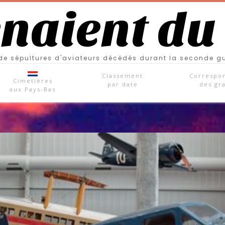
enaient du
e sépultures d'aviateurs décédés durant la seconde g
Classement
Correspo
Cimetières
par date
des gr
aux Pays-Bas