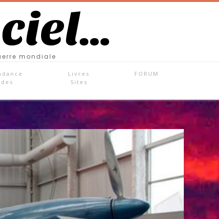
 ciel…
uerre mondiale
ndance
Livres
FORUM
ades
Sites