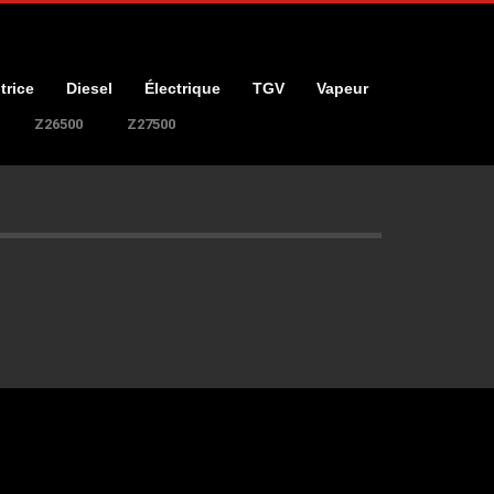
trice
Diesel
Électrique
TGV
Vapeur
Z26500
Z27500