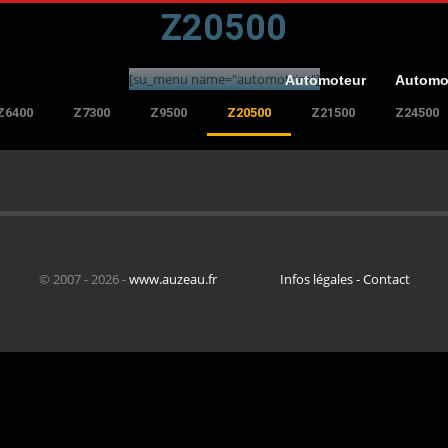
Z20500
[su_menu name="automotrice"]
Automoteur
Automo
Z6400
Z7300
Z9500
Z20500
Z21500
Z24500
© 2007 - 2026 -
www.auzeau.fr
Infos légales - Contact