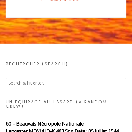
RECHERCHER (SEARCH)
UN ÉQUIPAGE AU HASARD (A RANDOM
CREW)
60 – Beauvais Nécropole Nationale
Lancaster ME614 JO-K 463 Sqn Date : 05 juillet 1944 …