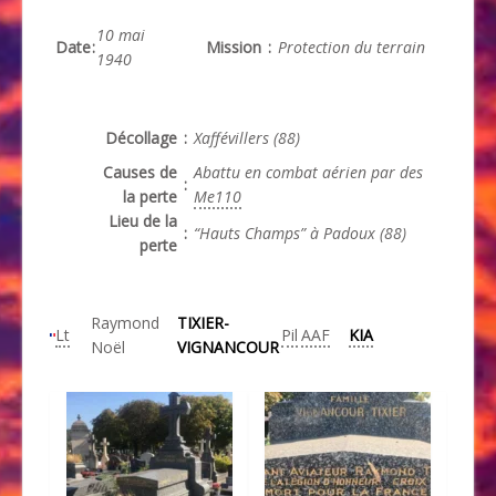
10 mai
Date
:
Mission
:
Protection du terrain
1940
Décollage
:
Xaffévillers (88)
Causes de
Abattu en combat aérien par des
:
la perte
Me110
Lieu de la
:
“Hauts Champs” à Padoux (88)
perte
Raymond
TIXIER-
Lt
Pil
AAF
KIA
Noël
VIGNANCOUR