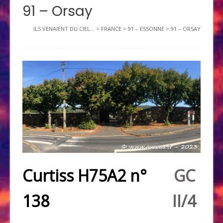
91 – Orsay
ILS VENAIENT DU CIEL...
>
FRANCE
>
91 – ESSONNE
>
91 – ORSAY
Curtiss H75A2 n°
GC
138
II/4