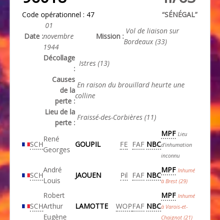
Code opérationnel : 47
“SÉNÉGAL”
01
Vol de liaison sur
Date :
novembre
Mission :
Bordeaux (33)
1944
Décollage
Istres (13)
:
Causes
En raison du brouillard heurte une
de la
colline
perte :
Lieu de la
Fraissé-des-Corbières (11)
perte :
MPF
Lieu
René
SCH
GOUPIL
FE
FAF
NBC
d’inhumation
Georges
inconnu
André
MPF
Inhumé
SCH
JAOUEN
Pil
FAF
NBC
Louis
à Brest (29)
Robert
MPF
Inhumé
SCH
Arthur
LAMOTTE
WOP
FAF
NBC
à Varois-et-
Eugène
Chaignot (21)