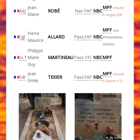
Jean-
MPF
Inhumé
Adj
ROBÉ
Nav
FAF
NBC
Marie
à Leugny (89)
MPF
Lieu
Pierre
Sgt
ALLARD
Pass
FAF
NBC
d’inhumation
Maurice
inconnu
Philippe
SLT
Marie
MARTINEAU
Pass
FFI
NBC
MPF
Guy
Jean
MPF
Inhumé
Sdt
TEXIER
Pass
FAF
NBC
Émile
à Saintes (17)