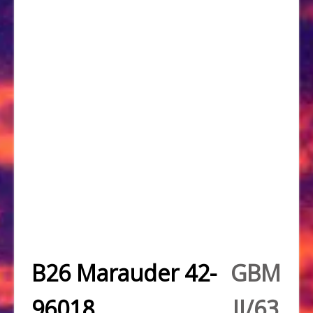
B26 Marauder 42-
GBM
96018
II/63