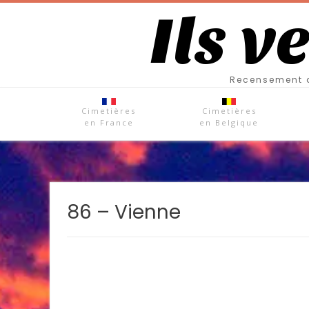
Ils v
Recensement d
Cimetières
Cimetières
en France
en Belgique
86 – Vienne