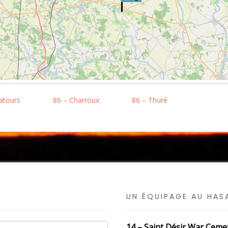
atours
86 – Charroux
86 – Thuré
UN ÉQUIPAGE AU HA
14 – Saint Désir War Ceme