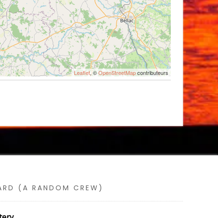
Leaflet
, ©
OpenStreetMap
contributeurs
SARD (A RANDOM CREW)
tery