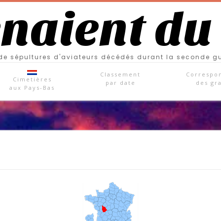
enaient du
e sépultures d'aviateurs décédés durant la seconde g
Classement
Correspo
Cimetières
par date
des gr
aux Pays-Bas