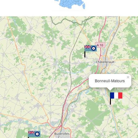
×
Bonneuil-Matours