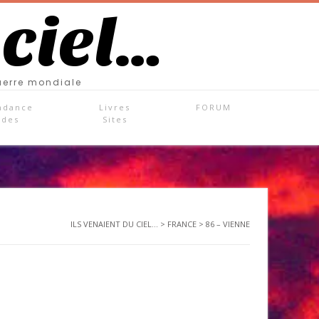
 ciel…
uerre mondiale
ndance
Livres
FORUM
ades
Sites
ILS VENAIENT DU CIEL...
>
FRANCE
>
86 – VIENNE