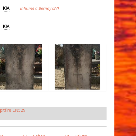
KIA
Inhumé à Bernay (27)
KIA
pitfire EN529