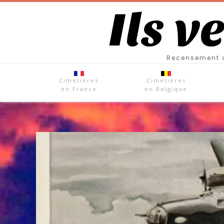
Ils v
Recensement d
Cimetières
Cimetières
en France
en Belgique