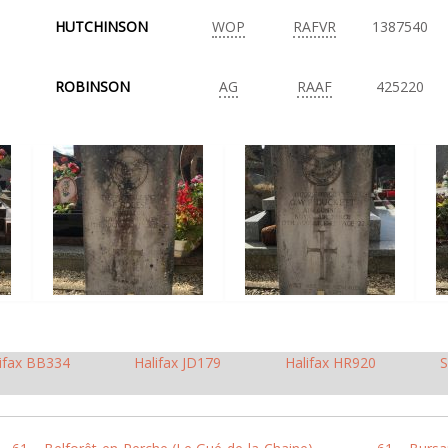
HUTCHINSON
WOP
RAFVR
1387540
ROBINSON
AG
RAAF
425220
ifax BB334
Halifax JD179
Halifax HR920
S