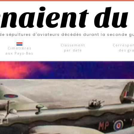
enaient du
e sépultures d'aviateurs décédés durant la seconde g
Classement
Correspo
Cimetières
par date
des gr
aux Pays-Bas