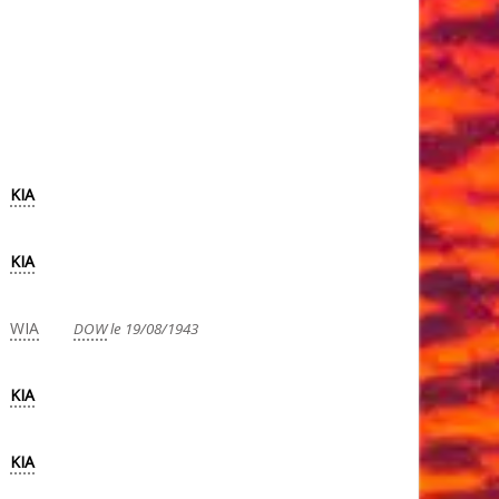
KIA
KIA
WIA
DOW
le 19/08/1943
KIA
KIA