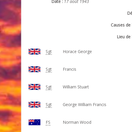
Date :
17 août 1943
Dé
Causes de l
Lieu de 
Sgt
Horace George
Sgt
Francis
Sgt
William Stuart
Sgt
George William Francis
FS
Norman Wood