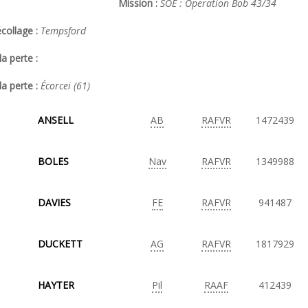
Mission :
SOE : Operation Bob 43/34
collage :
Tempsford
a perte :
la perte :
Écorcei (61)
ANSELL
AB
RAFVR
1472439
BOLES
Nav
RAFVR
1349988
DAVIES
FE
RAFVR
941487
DUCKETT
AG
RAFVR
1817929
HAYTER
Pil
RAAF
412439