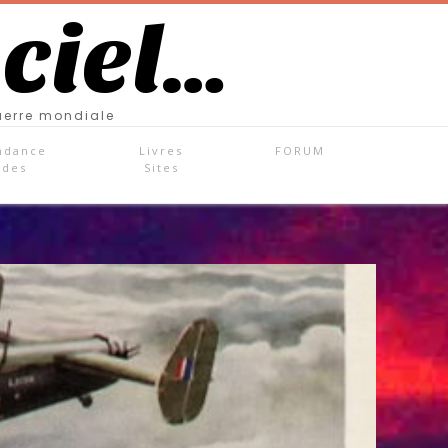
 ciel…
uerre mondiale
ndance
Livres
FORUM
ades
Sites