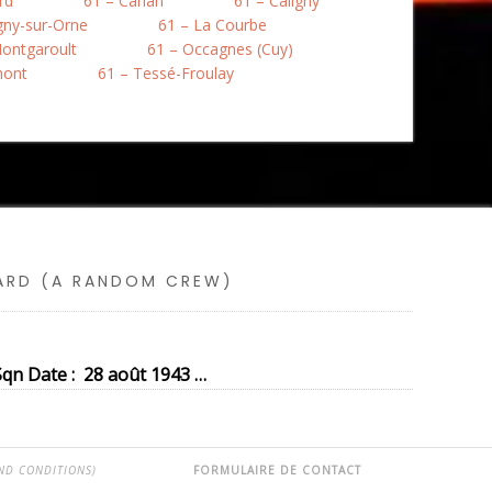
rd
61 – Cahan
61 – Caligny
igny-sur-Orne
61 – La Courbe
ontgaroult
61 – Occagnes (Cuy)
mont
61 – Tessé-Froulay
SARD (A RANDOM CREW)
qn Date : 28 août 1943 …
ND CONDITIONS)
FORMULAIRE DE CONTACT