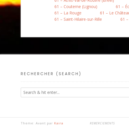
61 – Athis-Val-de-Rouvre (Bréel)
61 – Couterne (Lignou)
61 – É
61 – La Rouge
61 – Le Châtea
61 – Saint-Hilaire-sur-Rille
61 –
RECHERCHER (SEARCH)
Theme: Avant par
Kaira
REMERCIEMENTS