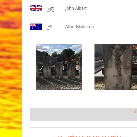
Sgt
John Albert
FS
Allan Blakiston
Hal