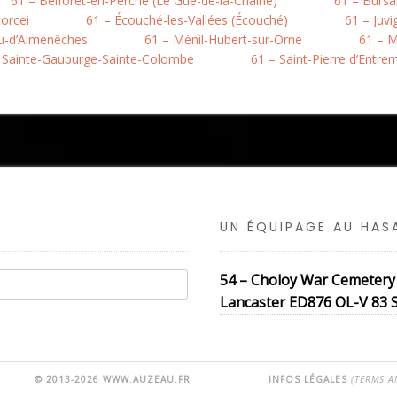
61 – Belforêt-en-Perche (Le Gué-de-la-Chaine)
61 – Bursa
corcei
61 – Écouché-les-Vallées (Écouché)
61 – Juv
u-d’Almenêches
61 – Ménil-Hubert-sur-Orne
61 – M
 Sainte-Gauburge-Sainte-Colombe
61 – Saint-Pierre d’Entre
UN ÉQUIPAGE AU HA
54 – Choloy War Cemetery
Lancaster ED876 OL-V 83 S
© 2013-2026 WWW.AUZEAU.FR
INFOS LÉGALES
(TERMS A