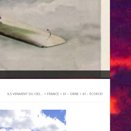
ILS VENAIENT DU CIEL...
>
FRANCE
>
61 – ORNE
>
61 – ÉCORCEI