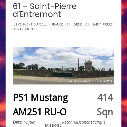
61 – Saint-Pierre
d’Entremont
ILS VENAIENT DU CIEL...
>
FRANCE
>
61 – ORNE
>
61 – SAINT-PIERRE
D’ENTREMONT
P51 Mustang
414
AM251 RU-O
Sqn
Date
18 juin
Reconnaissance tactique
Mission :