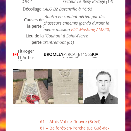
:
1944
secteur Le Beny-Bocage (14)
Décollage :
ALG B2 Bazenville à 16:55
Abattu en combat aérien par des
Causes de
chasseurs ennemis (perdu durant la
la perte :
même mission
P51 Mustang AM220
)
Lieu de la
“Couhan” à Saint-Pierre
perte :
d’Entremont (61)
Flt
Roger
BROMLEY
Pil
RCAF
J/11565
KIA
Lt
Arthur
61 – Athis-Val-de-Rouvre (Bréel)
61 – Belforêt-en-Perche (Le Gué-de-