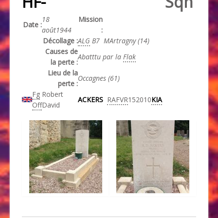
HF-
Sqn
18
Mission
Date :
août1944
:
Décollage :
ALG
B7 MArtragny (14)
Causes de
Abatttu par la
Flak
la perte :
Lieu de la
Occagnes (61)
perte :
Fg
Robert
ACKERS
RAFVR
152010
KIA
Off
David