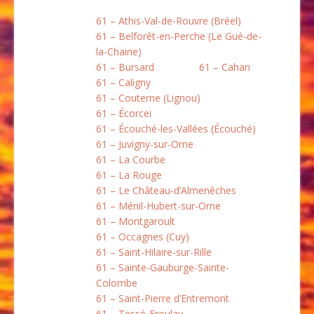
61 – Athis-Val-de-Rouvre (Bréel)
61 – Belforêt-en-Perche (Le Gué-de-
la-Chaine)
61 – Bursard
61 – Cahan
61 – Caligny
61 – Couterne (Lignou)
61 – Écorcei
61 – Écouché-les-Vallées (Écouché)
61 – Juvigny-sur-Orne
61 – La Courbe
61 – La Rouge
61 – Le Château-d’Almenêches
61 – Ménil-Hubert-sur-Orne
61 – Montgaroult
61 – Occagnes (Cuy)
61 – Saint-Hilaire-sur-Rille
61 – Sainte-Gauburge-Sainte-
Colombe
61 – Saint-Pierre d’Entremont
61 – Tessé-Froulay