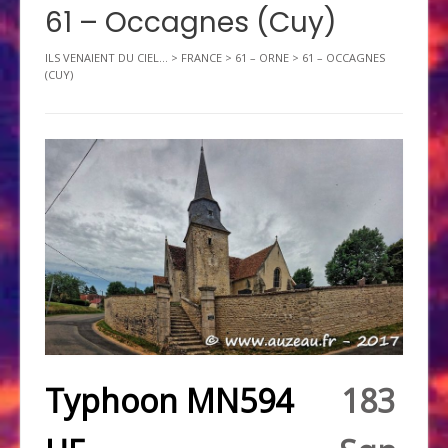
61 – Occagnes (Cuy)
ILS VENAIENT DU CIEL...
>
FRANCE
>
61 – ORNE
>
61 – OCCAGNES
(CUY)
Typhoon MN594
183