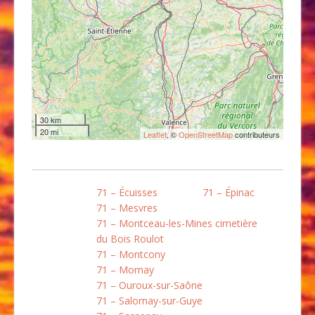
30 km
20 mi
Leaflet
, ©
OpenStreetMap
contributeurs
71 – Écuisses
71 – Épinac
71 – Mesvres
71 – Montceau-les-Mines cimetière
du Bois Roulot
71 – Montcony
71 – Mornay
71 – Ouroux-sur-Saône
71 – Salornay-sur-Guye