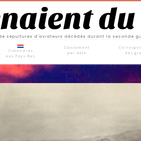
enaient du
e sépultures d'aviateurs décédés durant la seconde g
Classement
Correspo
Cimetières
par date
des gr
aux Pays-Bas