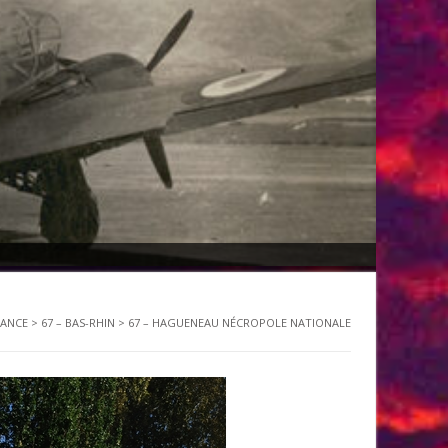
RANCE
>
67 – BAS-RHIN
>
67 – HAGUENEAU NÉCROPOLE NATIONALE