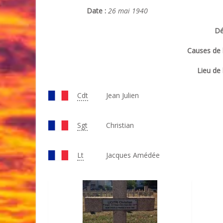
Date :
26 mai 1940
Dé
Causes de l
Lieu de 
Cdt
Jean Julien
Sgt
Christian
Lt
Jacques Amédée