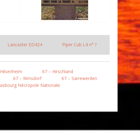
Lancaster ED424
Piper Cub L4 n° ?
 Hilsenheim
67 – Hirschland
67 – Rimsdorf
67 – Sarrewerden
rasbourg Nécropole Nationale