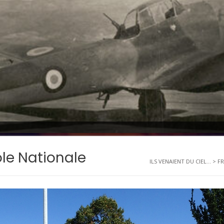
le Nationale
ILS VENAIENT DU CIEL...
>
F