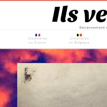
Ils v
Recensement d
Cimetières
Cimetières
en France
en Belgique