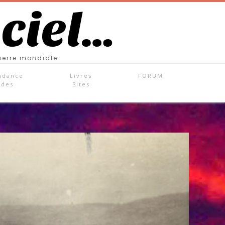
 ciel…
uerre mondiale
ndance
Livres
FORUM
ades
Sites