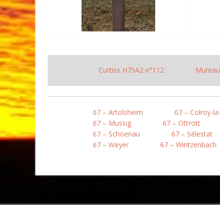
Curtiss H75A2 n°112
Mureau
67 – Artolsheim
67 – Colroy-l
67 – Mussig
67 – Ottrott
67 – Schoenau
67 – Sélestat
67 – Weyer
67 – Wintzenbach