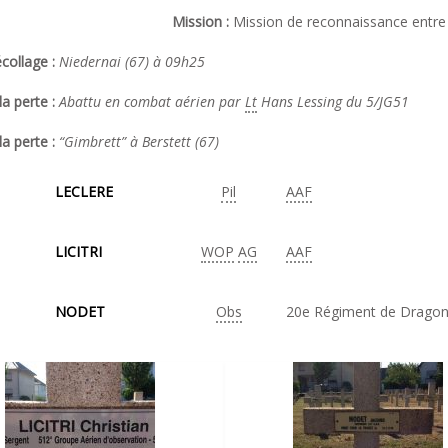
Mission :
Mission de reconnaissance entre 
collage :
Niedernai (67) à 09h25
a perte :
Abattu en combat aérien par
Lt
Hans Lessing du 5/JG51
la perte :
“Gimbrett” à Berstett (67)
LECLERE
Pil
AAF
LICITRI
WOP
AG
AAF
NODET
Obs
20e Régiment de Drago