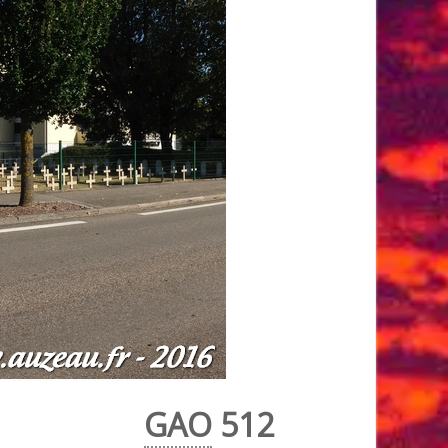
GAO
512