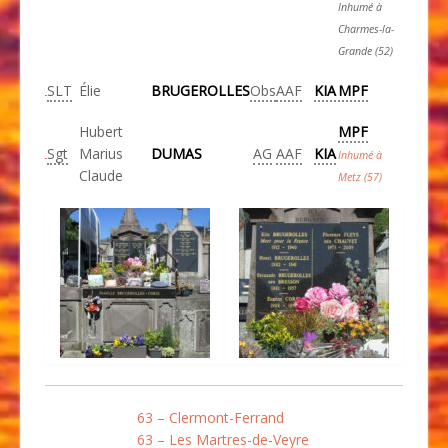
Inhumé à
Charmes-la-
Grande (52)
SLT
Élie
BRUGEROLLES
Obs
AAF
KIA
MPF
Hubert
MPF
Sgt
Marius
DUMAS
AG
AAF
KIA
Inhumé à
Claude
Metz (57)
63 – Clermont-Ferrand
63 – Les Martres-de-Veyre