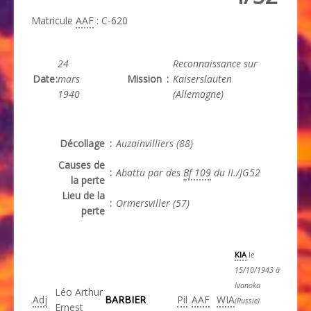
Matricule
AAF
: C-620
24
Reconnaissance sur
Date
:
mars
Mission
:
Kaiserslauten
1940
(Allemagne)
Décollage
:
Auzainvilliers (88)
Causes de
:
Abattu par des
Bf 109
du II./JG52
la perte
Lieu de la
:
Ormersviller (57)
perte
KIA
l
e
15/10/1943 à
Ivanoka
Léo Arthur
Adj
BARBIER
Pil
AAF
WIA
(Russie)
Ernest