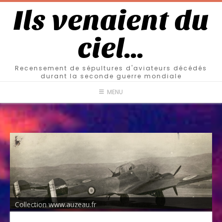
Ils venaient du
ciel…
Recensement de sépultures d'aviateurs décédés
durant la seconde guerre mondiale
MENU
Collection www.auzeau.fr