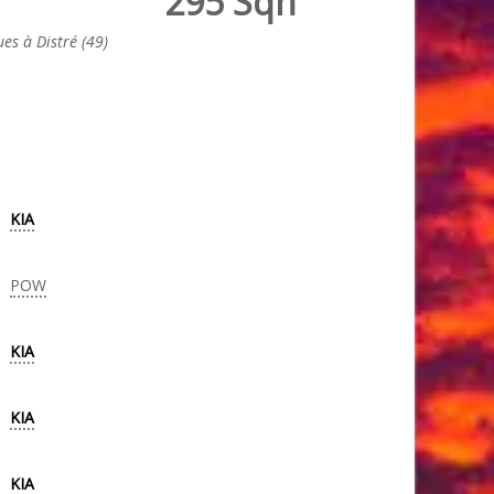
295 Sqn
ues à Distré (49)
KIA
POW
KIA
KIA
KIA