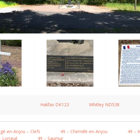
Halifax DK123
Whitley ND538
gé-en-Anjou – Clefs
49 – Chemillé-en-Anjou
49 – I
– Longué
49 – Saumur