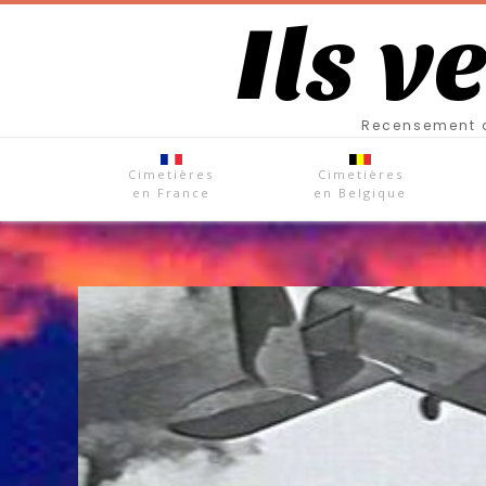
Ils v
Recensement d
Cimetières
Cimetières
en France
en Belgique