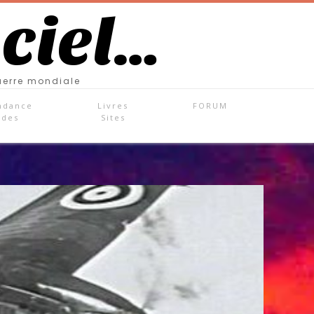
 ciel…
uerre mondiale
ndance
Livres
FORUM
ades
Sites