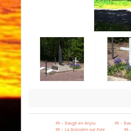
49 – Baugé-en-Anjou
49 – Bau
49 – La Boissière-sur-Evre
49 