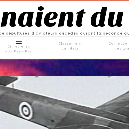
enaient du
e sépultures d'aviateurs décédés durant la seconde g
Classement
Correspo
Cimetières
par date
des gr
aux Pays-Bas