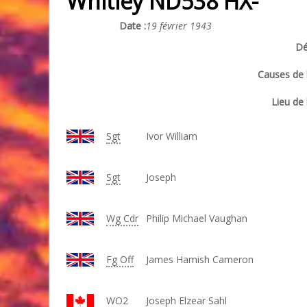
Whitley ND538 HX-
Date :
19 février 1943
Dé
Causes de l
Lieu de 
Sgt
Ivor William
Sgt
Joseph
Wg
Cdr
Philip Michael Vaughan
Fg Off
James Hamish Cameron
WO2
Joseph Elzear Sahl