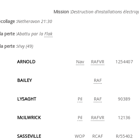
Mission :
Destruction d’installations électriq
collage :
Netheravon 21:30
a perte :
Abattu par la
Flak
la perte :
Vivy (49)
ARNOLD
Nav
RAFVR
1254407
BAILEY
RAF
LYSAGHT
Pil
RAF
90389
McILWRICK
Pil
RAFVR
12136
SASSEVILLE
WOP
RCAF
R/55402