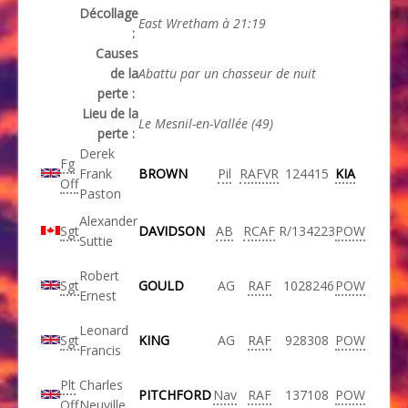
Décollage
East Wretham à 21:19
:
Causes
de la
Abattu par un chasseur de nuit
perte :
Lieu de la
Le Mesnil-en-Vallée (49)
perte :
Derek
Fg
Frank
BROWN
Pil
RAFVR
124415
KIA
Off
Paston
Alexander
Sgt
DAVIDSON
AB
RCAF
R/134223
POW
Suttie
Robert
Sgt
GOULD
AG
RAF
1028246
POW
Ernest
Leonard
Sgt
KING
AG
RAF
928308
POW
Francis
Plt
Charles
PITCHFORD
Nav
RAF
137108
POW
Off
Neuville