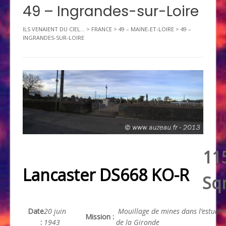
49 – Ingrandes-sur-Loire
ILS VENAIENT DU CIEL...
>
FRANCE
>
49 – MAINE-ET-LOIRE
>
49 –
INGRANDES-SUR-LOIRE
11
Lancaster DS668 KO-R
Sq
Date
20 juin
Mouillage de mines dans l’estuair
Mission :
:
1943
de la Gironde