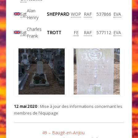
Alan
Sgt
SHEPPARD
WOP
RAF
537866
EVA
Henry
Charles
Sgt
TROTT
FE
RAF
577112
EVA
Frank
12 mai 2020
: Mise à jour des informations concernant les
membres de l’équipage
49 – Baugé-en-Anjou