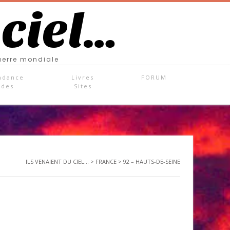
 ciel…
uerre mondiale
ndance
Livres
FORUM
ades
Sites
ILS VENAIENT DU CIEL...
>
FRANCE
>
92 – HAUTS-DE-SEINE