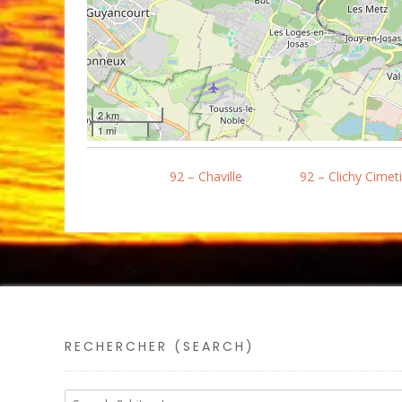
2 km
1 mi
92 – Chaville
92 – Clichy Cimet
RECHERCHER (SEARCH)