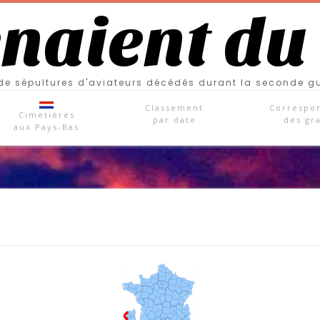
enaient du
e sépultures d'aviateurs décédés durant la seconde g
Classement
Correspo
Cimetières
par date
des gr
aux Pays-Bas