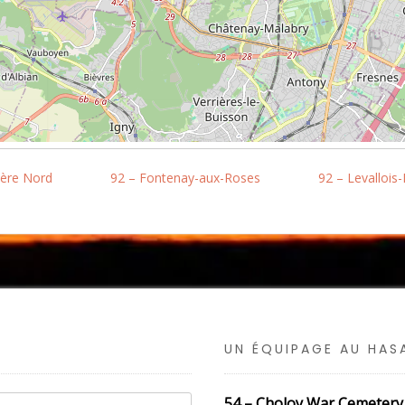
ière Nord
92 – Fontenay-aux-Roses
92 – Levallois-
UN ÉQUIPAGE AU HA
54 – Choloy War Cemetery