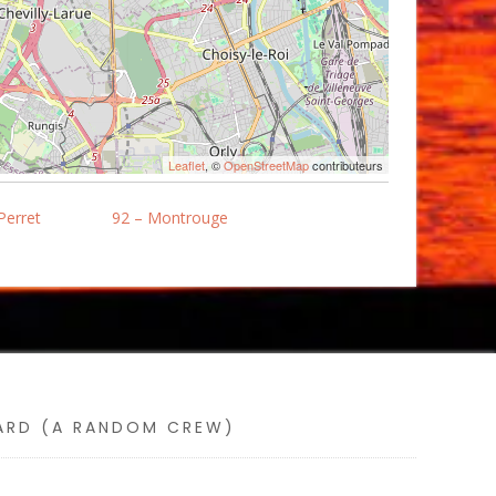
Leaflet
, ©
OpenStreetMap
contributeurs
Perret
92 – Montrouge
SARD (A RANDOM CREW)