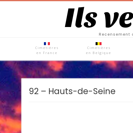
Ils v
Recensement d
Cimetières
Cimetières
en France
en Belgique
92 – Hauts-de-Seine