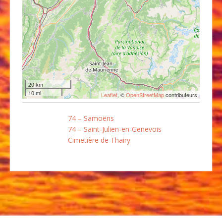
20 km
10 mi
Leaflet
, ©
OpenStreetMap
contributeurs
74 – Samoëns
74 – Saint-Julien-en-Genevois
Cimetière de Thairy