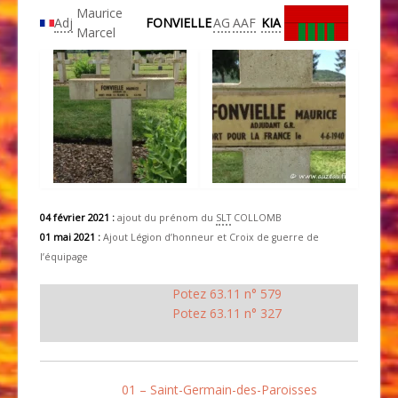
Maurice
Adj
FONVIELLE
AG
AAF
KIA
Marcel
04 février 2021 :
ajout du prénom du
SLT
COLLOMB
01 mai 2021 :
Ajout Légion d’honneur et Croix de guerre de
l’équipage
Potez 63.11 n° 579
Potez 63.11 n° 327
01 – Saint-Germain-des-Paroisses