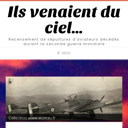
Ils venaient du
ciel…
Recensement de sépultures d'aviateurs décédés
durant la seconde guerre mondiale
MENU
Collection www.auzeau.fr