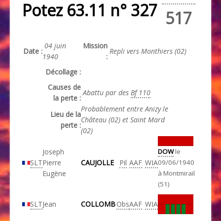
Potez 63.11 n° 327
517
04 juin
Mission
Date :
Repli vers Monthiers (02)
1940
:
Décollage :
Causes de
Abattu par des
Bf 110
la perte :
Probablement entre Anizy le
Lieu de la
Château (02) et
Saint Mard
perte :
(02)
Joseph
DOW
le
SLT
Pierre
CAUJOLLE
Pil
AAF
WIA
09/06/1940
Eugène
à Montmirail
(51)
SLT
Jean
COLLOMB
Obs
AAF
WIA