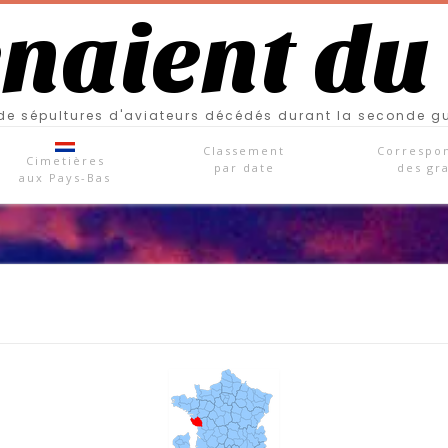
enaient du
e sépultures d'aviateurs décédés durant la seconde g
Classement
Correspo
Cimetières
par date
des gr
aux Pays-Bas