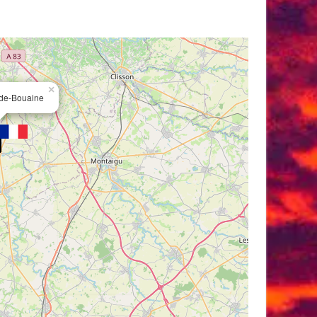
×
t-de-Bouaine