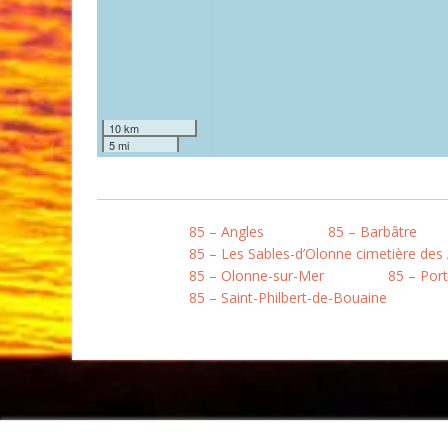
10 km
5 mi
85 – Angles
85 – Barbâtre
85 – Les Sables-d’Olonne cimetière des
85 – Olonne-sur-Mer
85 – Port-
85 – Saint-Philbert-de-Bouaine