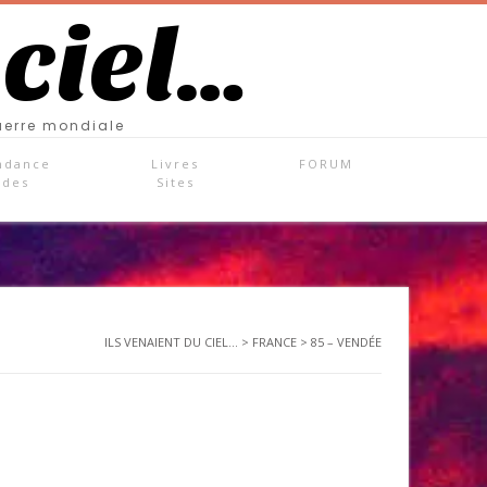
 ciel…
uerre mondiale
ndance
Livres
FORUM
ades
Sites
ILS VENAIENT DU CIEL...
>
FRANCE
>
85 – VENDÉE