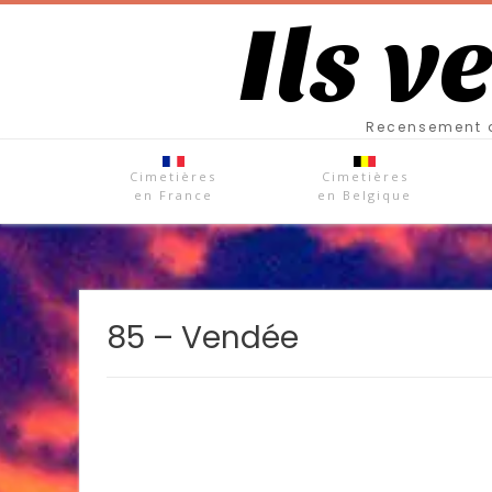
Ils v
Recensement d
Cimetières
Cimetières
en France
en Belgique
85 – Vendée