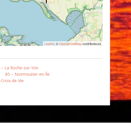
Leaflet
, ©
OpenStreetMap
contributeurs
 – La Roche-sur-Yon
85 – Noirmoutier-en-Île
s-Croix-de-Vie