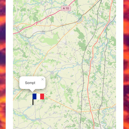
×
Sompt