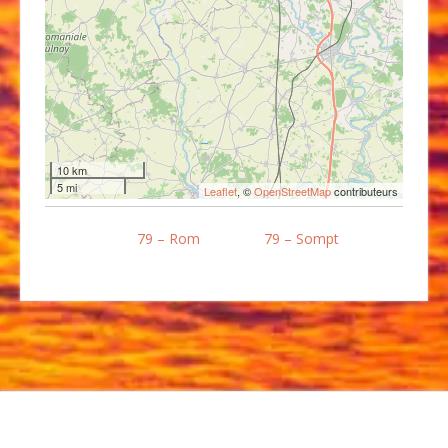
10 km
5 mi
Leaflet
, ©
OpenStreetMap
contributeurs
79 – Rom
79 – Sompt