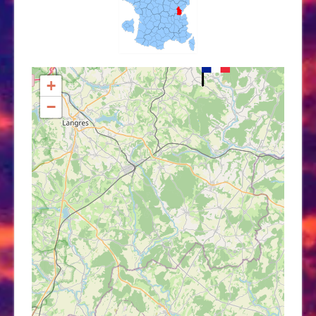
×
Villers-les-Bois
+
−