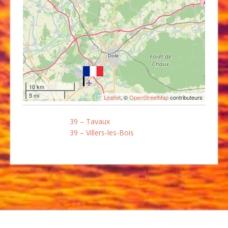
10 km
5 mi
Leaflet
, ©
OpenStreetMap
contributeurs
39 – Tavaux
39 – Villers-les-Bois