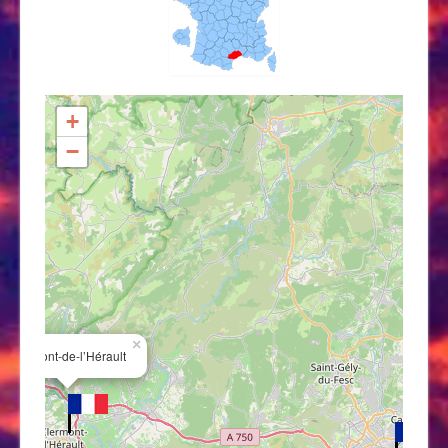
+
−
×
Clermont-de-l’Hérault