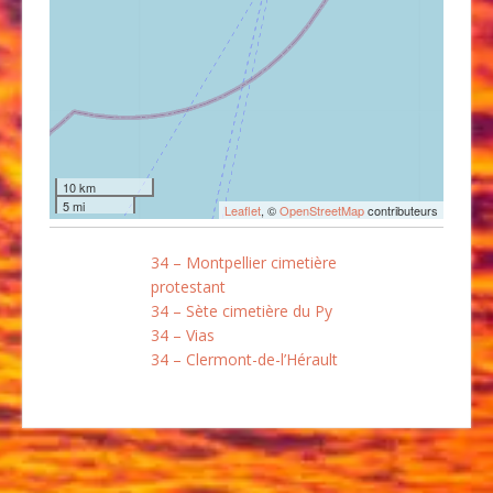
10 km
5 mi
Leaflet
, ©
OpenStreetMap
contributeurs
34 – Montpellier cimetière
protestant
34 – Sète cimetière du Py
34 – Vias
34 – Clermont-de-l’Hérault