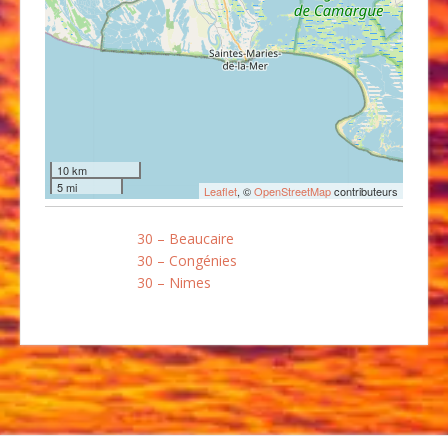
10 km
5 mi
Leaflet
, ©
OpenStreetMap
contributeurs
30 – Beaucaire
30 – Congénies
30 – Nimes