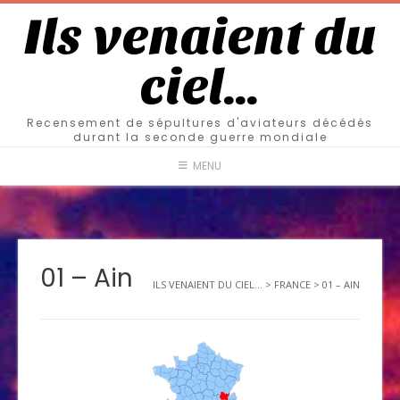
Ils venaient du
ciel…
Recensement de sépultures d'aviateurs décédés
durant la seconde guerre mondiale
MENU
01 – Ain
ILS VENAIENT DU CIEL...
>
FRANCE
>
01 – AIN