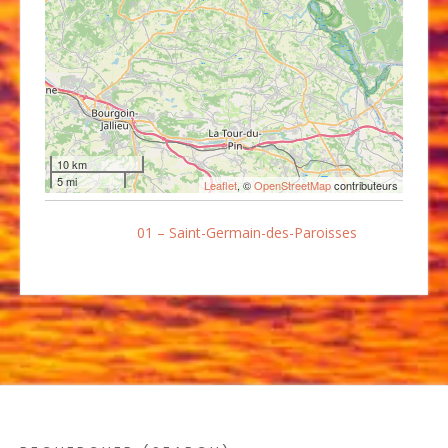
10 km
5 mi
Leaflet
, ©
OpenStreetMap
contributeurs
01 – Saint-Germain-des-Paroisses