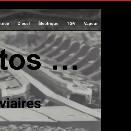
trice
Diesel
Électrique
TGV
Vapeur