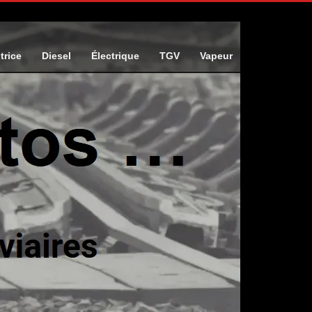
trice
Diesel
Électrique
TGV
Vapeur